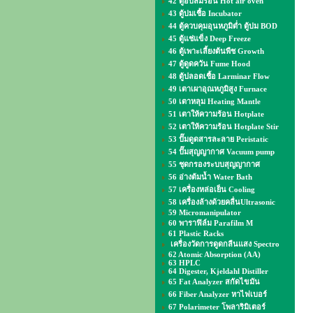
42 ตู้อบลมร้อน Hot air oven
43 ตู้บ่มเชื้อ Incubator
44 ตู้ควบคุมอุนหภูมิต่ำ ตู้บ่ม BOD
45 ตู้แช่แข็ง Deep Freeze
46 ตู้เพาะเลี้ยงต้นพืช Growth
47 ตู้ดูดควัน Fume Hood
48 ตู้ปลอดเชื้อ Larminar Flow
49 เตาเผาอุณหภูมิสูง Furnace
50 เตาหลุม Heating Mantle
51 เตาให้ความร้อน Hotplate
52 เตาให้ความร้อน Hotplate Stir
53 ปั๊มดูดสารละลาย Peristatic
54 ปั๊มสุญญากาศ Vacuum pump
55 ชุดกรองระบบสุญญากาศ
56 อ่างต้มน้ำ Water Bath
57 เครื่องหล่อเย็น Cooling
58 เครื่องล้างด้วยคลื่นUltrasonic
59 Micromanipulator
60 พาราฟิล์ม Parafilm M
61 Plastic Racks
เครื่องวัดการดูดกลืนแสง Spectro
62 Atomic Absorption (AA)
63 HPLC
64 Digester, Kjeldahl Distiller
65 Fat Analyzer สกัดไขมัน
66 Fiber Analyzer หาไฟเบอร์
67 Polarimeter โพลาริมิเตอร์