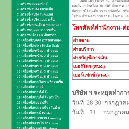
เปิดดำเนินธุรกิจจำหน่ายเครื่องชั่งและ
3 เครื่องชั่งแมคคานิกส์
และใน 14 จังหวัดทางภาคใต้ ตั้งแต่พ.ศ. 2
4 เครื่องชั่งสปริง ขนาดเล็ก
มีอายุการใช้งานที่ยาวนาน พร้อมทั้งการรับ
5 เครื่องชั่งสปริง สแตนเลส
ใช้งาน ทั้งทางด้านภาคเอกชน โรงงาน แ
6 เครื่องชั่งสปริง แบบวางพื้น
7 เครื่องชั่งคานเลื่อน Motor Car
โทรศัพท์สำนักงาน-ค่
8 เครื่องชั่งบุคคล แบบวางพื้น
9 เครื่องชั่งเด็กอ่อน เด็กทารก
ฝ่ายขาย
10 เครื่องชั่งบุคคล (มีที่วัดส่วนสูง)
11 เครื่องชั่งพกพา Pocket Scale
ฝ่ายบริการ
12 เครื่องชั่งทศนิยม 1 ตำแหน่ง
13 เครื่องชั่งทศนิยม 2 ตำแหน่ง
ฝ่ายบัญชี/การเงิน
14 เครื่องชั่งทศนิยม 3 ตำแหน่ง
เบอ
ร์
โทร (สนง.)
15 เครื่องชั่งทศนิยม 4 ตำแหน่ง
16 เครื่องชั่งทศนิยม 5 ตำแหน่ง
เบอร์แฟกซ์ (สนง.)
17 เครื่องชั่งทศนิยม 6 ตำแหน่ง
18 เครื่องชั่งแบบวิเคราะห์ความชื้น
19 เครื่องชั่งเบเกอรี่
บริษัท ฯ จะหยุดทำกา
20 เครื่องชั่งแบบตั้งโต๊ะ
21 เครื่องชั่งแบบตั้งโต๊ะ (กันน้ำ)
วันที่ 28-30 กรกฎาค
22 เครื่องชั่งแบบวางพื้น
23 เครื่องชั่งแบบวางพื้น (กันน้ำ)
วันที่ 31 กรกฎาคม
24 เครื่องชั่งแบบมี Printer
25 เครื่องชั่งนับจำนวน Counting
26 เครื่องชั่งเครนไฟฟ้า Crane
27 เครื่องชั่งพาเลท Plateform