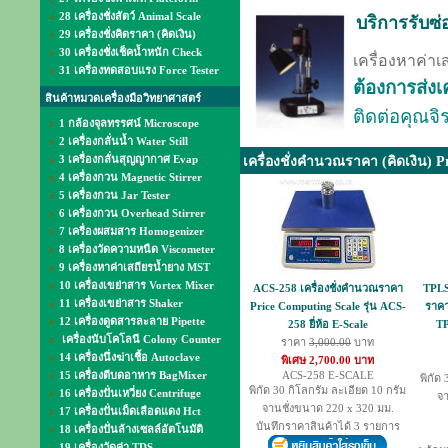
28 เครื่องชั่งสัตว์ Animal Scale
บริการรับซ่
29 เครื่องชั่งคิดราคา (คิดเงิน)
30 เครื่องชั่งเช็คน้ำหนัก Check
เครื่องหาค่าเ
31 เครื่องทดสอบแรง Force Tester
ต้องการส่งเ
สินค้าหมวดเครื่องมือวิทยาศาสตร์
ติดต่อคุณจิร
1 กล้องจุลทรรศน์ Microscope
2 เครื่องกลั่นน้ำ Water Still
3 เครื่องกลั่นสุญญากาศ Evap
เครื่องชั่งคำนวณราคา (คิดเงิน) Pr
4 เครื่องกวน Magnetic Stirrer
5 เครื่องกวน Jar Tester
6 เครื่องกวน Overhead Stirrer
7 เครื่องผสมสาร Homogenizer
8 เครื่องวัดความหนืด Viscometer
9 เครื่องหาค่าเสถียรน้ำยาง MST
10 เครื่องเขย่าสาร Vortex Mixer
ACS-258 เครื่องชั่งคำนวณราคา
TPLS
11 เครื่องเขย่าสาร Shaker
Price Computing Scale รุ่น ACS-
ราคา
12 เครื่องดูดสารละลาย Pipette
258 ยี่ห้อ E-Scale
TP
เครื่องนับโคโลนี Colony Counter
ราคา
3,000.00
บาท
14 เครื่องนึ่งฆ่าเชื้อ Autoclave
พิเศษ 2,700.00 บาท
15 เครื่องตีบดอาหาร BagMixer
ACS-258 E-SCALE
พิกัด 
พิกัด 30 กิโลกรัม ละเอียด 10 กรัม
16 เครื่องปั่นเหวี่ยง Centrifuge
จา
จานชั่งขนาด 220 x 320 มม.
17 เครื่องปั่นเม็ดเลือดแดง Hct
บันทึกราคาสินค้าได้ 3 รายการ
18 เครื่องปั่นล้างเซลล์อัตโนมัติ
19 เครื่องวัดค่า TDS