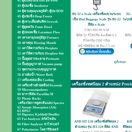
42 ตู้อบลมร้อน Hot air oven
43 ตู้บ่มเชื้อ Incubator
44 ตู้ควบคุมอุนหภูมิต่ำ ตู้บ่ม BOD
BS-32 e-Scale เครื่องชั่งแขวนระบบ
EL-
45 ตู้แช่แข็ง Deep Freeze
เข็ม Dial Baggage Scale รุ่น BS-22
ระบบดิ
46 ตู้เพาะเลี้ยงต้นพืช Growth
ยี่ห้อ e-Scale
47 ตู้ดูดควัน Fume Hood
ราคา 400.00 บาท
48 ตู้ปลอดเชื้อ Larminar Flow
พิกัด 32 กิโลกรัม ละเอียด 0.5
พิกัด
49 เตาเผาอุณหภูมิสูง Furnace
กิโลกรัม (500 กรัม)
50 เตาหลุม Heating Mantle
หน้าปัทม์ขนาด Dia 7.5 cm
51 เตาให้ความร้อน Hotplate
52 เตาให้ความร้อน Hotplate Stir
53 ปั๊มดูดสารละลาย Peristatic
ดูทั้งหมด..
54 ปั๊มสุญญากาศ Vacuum pump
55 ชุดกรองระบบสุญญากาศ
56 อ่างต้มน้ำ Water Bath
57 เครื่องหล่อเย็น Cooling
เครื่องชั่งทศนิยม 2 ตำแหน่ง Preci
58 เครื่องล้างด้วยคลื่นUltrasonic
59 Micromanipulator
60 พาราฟิล์ม Parafilm M
61 Plastic Racks
เครื่องวัดการดูดกลืนแสง Spectro
62 Atomic Absorption (AA)
63 HPLC
64 Digester, Kjeldahl Distiller
65 Fat Analyzer สกัดไขมัน
AND HT-120 เครื่องชั่งดิจิตอล 2
KD-
66 Fiber Analyzer หาไฟเบอร์
ตำแหน่ง รุ่น HT-120 ยี่ห้อ AND
ดิจิตอ
67 Polarimeter โพลาริมิเตอร์