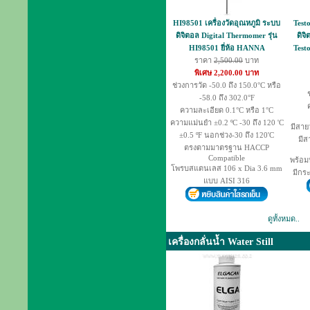
HI98501 เครื่องวัดอุณหภูมิ ระบบ
Testo
ดิจิตอล Digital Thermomer รุ่น
ดิจ
HI98501 ยี่ห้อ HANNA
Test
ราคา
2,500.00
บาท
พิเศษ 2,200.00 บาท
ช่วงการวัด -50.0 ถึง 150.0°C หรือ
-58.0 ถึง 302.0°F
ความละเอียด 0.1°C หรือ 1°C
ความแม่นยำ ±0.2 ºC -30 ถึง 120 'C
มีสาย
±0.5 ºF นอกช่วง-30 ถึง 120'C
มีส
ตรงตามมาตรฐาน HACCP
Compatible
พร้อม
โพรบสแตนเลส 106 x Dia 3.6 mm
มีกระ
แบบ AISI 316
ดูทั้งหมด..
เครื่องกลั่นน้ำ Water Still