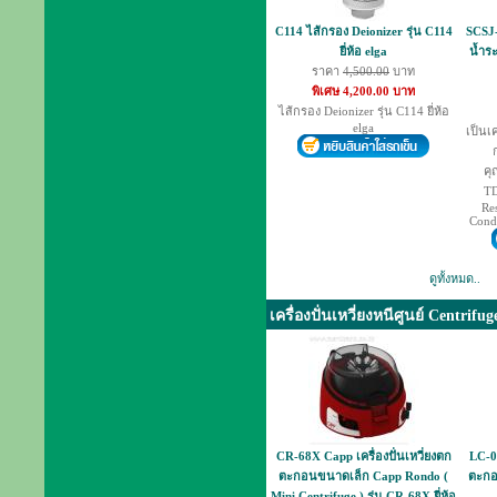
C114 ไส้กรอง Deionizer รุ่น C114
SCSJ-
ยี่ห้อ elga
น้ำร
ราคา
4,500.00
บาท
พิเศษ 4,200.00 บาท
ไส้กรอง Deionizer รุ่น C114 ยี่ห้อ
elga
เป็นเ
คุ
TD
Re
Condu
ดูทั้งหมด..
เครื่องปั่นเหวี่ยงหนีศูนย์ Centrifug
CR-68X Capp เครื่องปั่นเหวี่ยงตก
LC-04
ตะกอนขนาดเล็ก Capp Rondo (
ตะกอน
Mini Centrifuge ) รุ่น CR-68X ยี่ห้อ