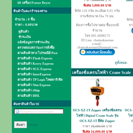
ราคา
5,000.00
บาท
Bala
68 เครื่อง Freeze Dryer
พิเศษ 3,800.00 บาท
พิกัด 120 กรัม ละเอียด 0.01 กรัม
สินค้าในตะกร้าของท่าน
จานชั่งขนาด Dia 70 มม.
จำนวน : 0 ชิ้น
พิกั
ราคา :
0.00บาท
ต้องการซื้อไปขายต่อ ซื้อแบบมี
จา
จำนวน
ดูสินค้า
โทร 081-6088175
ชำระเงิน
ID Line. chaituskaoeian
แจ้งข้อมูลการชำระเงิน
e-mail :
chaituskaoeian@hotmail.com
ตรวจสอบสถานะการสั่งซื้อ
ตามสินค้าทาง ไปรษณีย์ Post
ตามสินค้า Flash Express
ดูทั้งหมด..
ตามสินค้า Kerry Express
ตามสินค้า SCG Express
เครื่องชั่งเครนไฟฟ้า Crane Scale
ตามสินค้า InterExpress
ตามสินค้า TP Logis ไทยพาร์เซิล
ตามสินค้า Nim Express
ตามสินค้า iShip
ตามสินค้า DHL
ค้นหาสินค้าในเวป
OCS-XZ-1T Zepper เครื่องชั่งเครน
OCS-X
ไฟฟ้า Digital Crane Scale รุ่น
ไฟฟ
OCS-XZ-1T ยี่ห้อ Zepper
[Help]
ราคา
18,000.00
บาท
พิเศษ 16,000.00 บาท