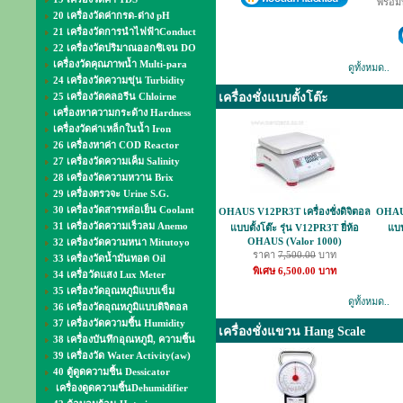
พร้อมป
20 เครื่องวัดค่ากรด-ด่าง pH
21 เครื่องวัดการนำไฟฟ้าConduct
22 เครื่องวัดปริมาณออกซิเจน DO
เครื่องวัดคุณภาพน้ำ Multi-para
ดูทั้งหมด..
24 เครื่องวัดความขุ่น Turbidity
25 เครื่องวัดคลอรีน Chloirne
เครื่องชั่งแบบตั้งโต๊ะ
เครื่องหาความกระด้าง Hardness
เครื่องวัดค่าเหล็กในน้ำ Iron
26 เครื่องหาค่า COD Reactor
27 เครื่องวัดความเค็ม Salinity
28 เครื่องวัดความหวาน Brix
29 เครื่องตรวจะ Urine S.G.
30 เครื่องวัดสารหล่อเย็น Coolant
OHAUS V12PR3T เครื่องชั่งดิจิตอล
OHAUS
31 เครื่องวัดความเร็วลม Anemo
แบบตั้งโต๊ะ รุ่น V12PR3T ยี่ห้อ
แบบ
OHAUS (Valor 1000)
32 เครื่องวัดความหนา Mitutoyo
ราคา
7,500.00
บาท
33 เครื่องวัดน้ำมันทอด Oil
พิเศษ 6,500.00 บาท
34 เครื่อวัดแสง Lux Meter
35 เครื่องวัดอุณหภูมิแบบเข็ม
ดูทั้งหมด..
36 เครื่องวัดอุณหภูมิแบบดิจิตอล
37 เครื่องวัดความชื้น Humidity
เครื่องชั่งแขวน Hang Scale
38 เครื่องบันทึกอุณหภูมิ, ความชื้น
39 เครื่องวัด Water Activity(aw)
40 ตู้ดูดความชื้น Dessicator
เครื่องดูดความชื้นDehumidifier