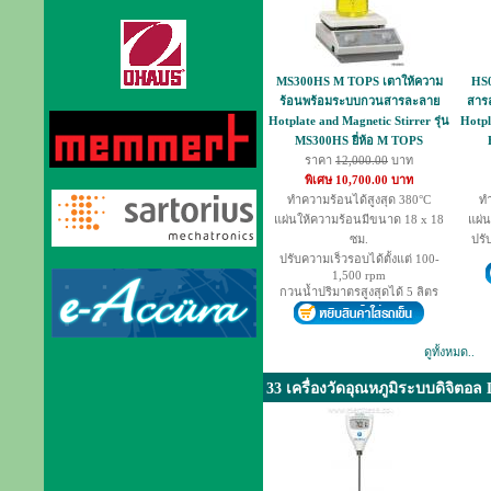
MS300HS M TOPS เตาให้ความ
HS0
ร้อนพร้อมระบบกวนสารละลาย
สาร
Hotplate and Magnetic Stirrer รุ่น
Hotpl
MS300HS ยี่ห้อ M TOPS
ราคา
12,000.00
บาท
พิเศษ 10,700.00 บาท
ทำความร้อนได้สูงสุด 380°C
ทำ
แผ่นให้ความร้อนมีขนาด 18 x 18
แผ่น
ซม.
ปรั
ปรับความเร็วรอบได้ตั้งแต่ 100-
1,500 rpm
กวนน้ำปริมาตรสูงสุดได้ 5 ลิตร
ดูทั้งหมด..
33 เครื่องวัดอุณหภูมิระบบดิจิตอล