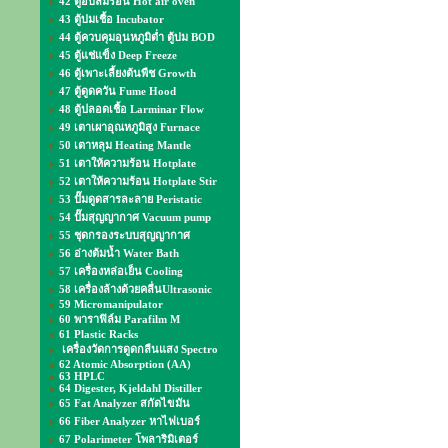
42 ตู้อบลมร้อน Hot air oven
43 ตู้บ่มเชื้อ Incubator
44 ตู้ควบคุมอุนหภูมิต่ำ ตู้บ่ม BOD
45 ตู้แช่แข็ง Deep Freeze
46 ตู้เพาะเลี้ยงต้นพืช Growth
47 ตู้ดูดควัน Fume Hood
48 ตู้ปลอดเชื้อ Larminar Flow
49 เตาเผาอุณหภูมิสูง Furnace
50 เตาหลุม Heating Mantle
51 เตาให้ความร้อน Hotplate
52 เตาให้ความร้อน Hotplate Stir
53 ปั๊มดูดสารละลาย Peristatic
54 ปั๊มสุญญากาศ Vacuum pump
55 ชุดกรองระบบสุญญากาศ
56 อ่างต้มน้ำ Water Bath
57 เครื่องหล่อเย็น Cooling
58 เครื่องล้างด้วยคลื่นUltrasonic
59 Micromanipulator
60 พาราฟิล์ม Parafilm M
61 Plastic Racks
เครื่องวัดการดูดกลืนแสง Spectro
62 Atomic Absorption (AA)
63 HPLC
64 Digester, Kjeldahl Distiller
65 Fat Analyzer สกัดไขมัน
66 Fiber Analyzer หาไฟเบอร์
67 Polarimeter โพลาริมิเตอร์