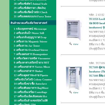
ประตูตู้เป็นบา
28 เครื่องชั่งสัตว์ Animal Scale
29 เครื่องชั่งคิดราคา (คิดเงิน)
30 เครื่องชั่งเช็คน้ำหนัก Check
รหัส : 2 43 82
31 เครื่องทดสอบแรง Force Tester
TC135S Lovibo
สินค้าหมวดเครื่องมือวิทยาศาสตร์
บ่ม BOD Incub
incubators) รุ
1 กล้องจุลทรรศน์ Microscope
ขนาดความจุ 1
2 เครื่องกลั่นน้ำ Water Still
ควบคุมอุณหภูม
3 เครื่องกลั่นสุญญากาศ Evap
ละเอียด 0.1 °
4 เครื่องกวน Magnetic Stirrer
view
มีชั่นวาง 3 ชั้น
5 เครื่องกวน Jar Tester
ประตูตู้เป็นบา
6 เครื่องกวน Overhead Stirrer
7 เครื่องผสมสาร Homogenizer
8 เครื่องวัดความหนืด Viscometer
9 เครื่องหาค่าเสถียรน้ำยาง MST
รหัส : TC710S
10 เครื่องเขย่าสาร Vortex Mixer
TC710S ตู้ควบ
11 เครื่องเขย่าสาร Shaker
Incubator (The
12 เครื่องดูดสารละลาย Pipette
TC710S ยี่ห้อ
เครื่องนับโคโลนี Colony Counter
ขนาดความจุ 2
14 เครื่องนึ่งฆ่าเชื้อ Autoclave
ควบคุมอุณหภูม
15 เครื่องตีบดอาหาร BagMixer
ละเอียด 0.1 °
16 เครื่องปั่นเหวี่ยง Centrifuge
view
มีชั่นวาง 4 ชั้น
17 เครื่องปั่นเม็ดเลือดแดง Hct
ประตูตู้เป็นบา
18 เครื่องปั่นล้างเซลล์อัตโนมัติ
19 เครื่องวัดค่า TDS