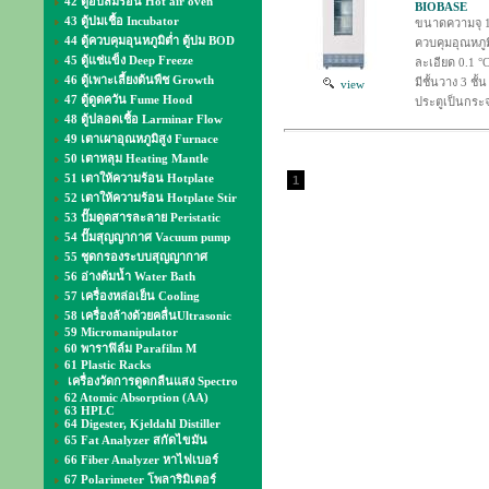
42 ตู้อบลมร้อน Hot air oven
BIOBASE
43 ตู้บ่มเชื้อ Incubator
ขนาดความจุ 1
44 ตู้ควบคุมอุนหภูมิต่ำ ตู้บ่ม BOD
ควบคุมอุณหภูม
45 ตู้แช่แข็ง Deep Freeze
ละเอียด 0.1 °
46 ตู้เพาะเลี้ยงต้นพืช Growth
มีชั้นวาง 3 ชั้น
view
47 ตู้ดูดควัน Fume Hood
ประตูเป็นกระ
48 ตู้ปลอดเชื้อ Larminar Flow
49 เตาเผาอุณหภูมิสูง Furnace
50 เตาหลุม Heating Mantle
51 เตาให้ความร้อน Hotplate
1
52 เตาให้ความร้อน Hotplate Stir
53 ปั๊มดูดสารละลาย Peristatic
54 ปั๊มสุญญากาศ Vacuum pump
55 ชุดกรองระบบสุญญากาศ
56 อ่างต้มน้ำ Water Bath
57 เครื่องหล่อเย็น Cooling
58 เครื่องล้างด้วยคลื่นUltrasonic
59 Micromanipulator
60 พาราฟิล์ม Parafilm M
61 Plastic Racks
เครื่องวัดการดูดกลืนแสง Spectro
62 Atomic Absorption (AA)
63 HPLC
64 Digester, Kjeldahl Distiller
65 Fat Analyzer สกัดไขมัน
66 Fiber Analyzer หาไฟเบอร์
67 Polarimeter โพลาริมิเตอร์