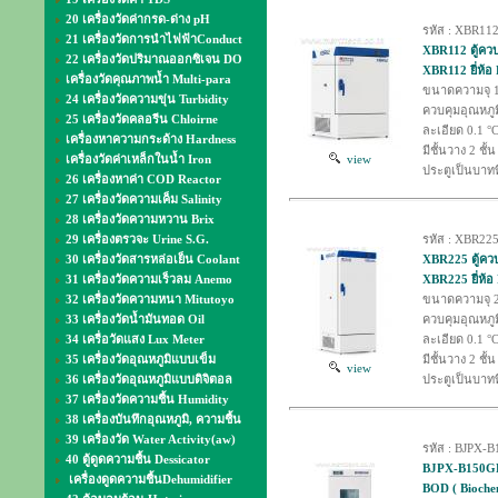
20 เครื่องวัดค่ากรด-ด่าง pH
รหัส : XBR11
21 เครื่องวัดการนำไฟฟ้าConduct
XBR112 ตู้ควบค
22 เครื่องวัดปริมาณออกซิเจน DO
XBR112 ยี่ห
เครื่องวัดคุณภาพน้ำ Multi-para
ขนาดความจุ 1
24 เครื่องวัดความขุ่น Turbidity
ควบคุมอุณหภูม
25 เครื่องวัดคลอรีน Chloirne
ละเอียด 0.1 °
เครื่องหาความกระด้าง Hardness
มีชั้นวาง 2 ชั้น
เครื่องวัดค่าเหล็กในน้ำ Iron
view
ประตูเป็นบาท
26 เครื่องหาค่า COD Reactor
27 เครื่องวัดความเค็ม Salinity
28 เครื่องวัดความหวาน Brix
29 เครื่องตรวจะ Urine S.G.
รหัส : XBR22
30 เครื่องวัดสารหล่อเย็น Coolant
XBR225 ตู้ควบค
31 เครื่องวัดความเร็วลม Anemo
XBR225 ยี่ห
32 เครื่องวัดความหนา Mitutoyo
ขนาดความจุ 2
33 เครื่องวัดน้ำมันทอด Oil
ควบคุมอุณหภูม
34 เครื่อวัดแสง Lux Meter
ละเอียด 0.1 °
35 เครื่องวัดอุณหภูมิแบบเข็ม
มีชั้นวาง 2 ชั้น
view
36 เครื่องวัดอุณหภูมิแบบดิจิตอล
ประตูเป็นบาท
37 เครื่องวัดความชื้น Humidity
38 เครื่องบันทึกอุณหภูมิ, ความชื้น
39 เครื่องวัด Water Activity(aw)
รหัส : BJPX-
40 ตู้ดูดความชื้น Dessicator
BJPX-B150GK 
เครื่องดูดความชื้นDehumidifier
BOD ( Biochem