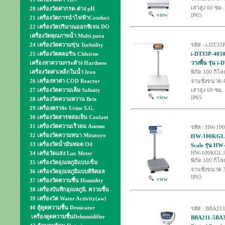
เสาสูง 60 ซม.
20 เครื่องวัดค่ากรด-ด่าง pH
view
IP65
21 เครื่องวัดการนำไฟฟ้าConduct
22 เครื่องวัดปริมาณออกซิเจน DO
เครื่องวัดคุณภาพน้ำ Multi-para
24 เครื่องวัดความขุ่น Turbidity
รหัส : i-DT3
25 เครื่องวัดคลอรีน Chloirne
i-DT33P-4050
เครื่องหาความกระด้าง Hardness
วางพื้น รุ่น 
เครื่องวัดค่าเหล็กในน้ำ Iron
พิกัด 100 กิโล
26 เครื่องหาค่า COD Reactor
จานชั่งขนาด 
27 เครื่องวัดความเค็ม Salinity
เสาสูง 60 ซม.
view
IP65
28 เครื่องวัดความหวาน Brix
29 เครื่องตรวจะ Urine S.G.
30 เครื่องวัดสารหล่อเย็น Coolant
31 เครื่องวัดความเร็วลม Anemo
รหัส : HW-1
32 เครื่องวัดความหนา Mitutoyo
HW-100KGL AND
33 เครื่องวัดน้ำมันทอด Oil
Scale รุ่น HW
HW-100KGL 
34 เครื่อวัดแสง Lux Meter
พิกัด 100 กิโล
35 เครื่องวัดอุณหภูมิแบบเข็ม
จานชั่งขนาด 
36 เครื่องวัดอุณหภูมิแบบดิจิตอล
IP65
view
37 เครื่องวัดความชื้น Humidity
38 เครื่องบันทึกอุณหภูมิ, ความชื้น
39 เครื่องวัด Water Activity(aw)
40 ตู้ดูดความชื้น Dessicator
รหัส : BBA21
เครื่องดูดความชื้นDehumidifier
BBA211-5BA30 