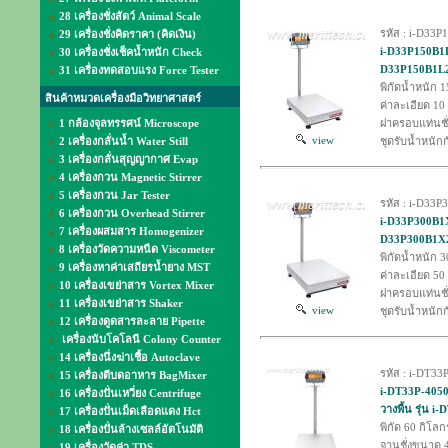
28 เครื่องชั่งสัตว์ Animal Scale
รหัส : i-D33
29 เครื่องชั่งคิดราคา (คิดเงิน)
i-D33P150B1L2
30 เครื่องชั่งเช็คน้ำหนัก Check
D33P150B1L2 
31 เครื่องทดสอบแรง Force Tester
พิกัดน้ำหนัก 1
สินค้าหมวดเครื่องมือวิทยาศาสตร์
ค่าละเอียด 10
1 กล้องจุลทรรศน์ Microscope
ฝาครอบแท่นชั
view
2 เครื่องกลั่นน้ำ Water Still
ชุดรับน้ำหนัก
3 เครื่องกลั่นสุญญากาศ Evap
4 เครื่องกวน Magnetic Stirrer
5 เครื่องกวน Jar Tester
รหัส : i-D33
6 เครื่องกวน Overhead Stirrer
i-D33P300B1X2
7 เครื่องผสมสาร Homogenizer
D33P300B1X2 
8 เครื่องวัดความหนืด Viscometer
พิกัดน้ำหนัก 3
9 เครื่องหาค่าเสถียรน้ำยาง MST
ค่าละเอียด 50
10 เครื่องเขย่าสาร Vortex Mixer
ฝาครอบแท่นชั
11 เครื่องเขย่าสาร Shaker
view
ชุดรับน้ำหนัก
12 เครื่องดูดสารละลาย Pipette
เครื่องนับโคโลนี Colony Counter
14 เครื่องนึ่งฆ่าเชื้อ Autoclave
รหัส : i-DT33
15 เครื่องตีบดอาหาร BagMixer
i-DT33P-4050
16 เครื่องปั่นเหวี่ยง Centrifuge
วางพื้น รุ่น 
17 เครื่องปั่นเม็ดเลือดแดง Hct
พิกัด 60 กิโลก
18 เครื่องปั่นล้างเซลล์อัตโนมัติ
จานชั่งขนาด 
19 เครื่องวัดค่า TDS