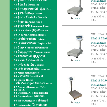
42 ตู้อบลมร้อน Hot air oven
Digital Bench 
BBA211-5BA
43 ตู้บ่มเชื้อ Incubator
พิกัด 30 กิโลก
44 ตู้ควบคุมอุนหภูมิต่ำ ตู้บ่ม BOD
จานชั่งขนาด 
45 ตู้แช่แข็ง Deep Freeze
เสาสูง 35 ซม.
46 ตู้เพาะเลี้ยงต้นพืช Growth
view
IP65
47 ตู้ดูดควัน Fume Hood
48 ตู้ปลอดเชื้อ Larminar Flow
49 เตาเผาอุณหภูมิสูง Furnace
รหัส : BBA21
50 เตาหลุม Heating Mantle
BBA211-5BA60 
51 เตาให้ความร้อน Hotplate
Digital Bench 
52 เตาให้ความร้อน Hotplate Stir
BBA211-5BA60
53 ปั๊มดูดสารละลาย Peristatic
พิกัด 60 กิโลก
54 ปั๊มสุญญากาศ Vacuum pump
จานชั่งขนาด 
55 ชุดกรองระบบสุญญากาศ
เสาสูง 35 ซม.
56 อ่างต้มน้ำ Water Bath
view
IP65
57 เครื่องหล่อเย็น Cooling
58 เครื่องล้างด้วยคลื่นUltrasonic
59 Micromanipulator
60 พาราฟิล์ม Parafilm M
รหัส : BBA21
61 Plastic Racks
BBA211-5CA60 
เครื่องวัดการดูดกลืนแสง Spectro
Digital Bench
62 Atomic Absorption (AA)
BBA211-5CA60
63 HPLC
พิกัด 60 กิโลก
64 Digester, Kjeldahl Distiller
65 Fat Analyzer สกัดไขมัน
จานชั่งขนาด 
66 Fiber Analyzer หาไฟเบอร์
เสาสูง 70 ซม.
view
IP65
67 Polarimeter โพลาริมิเตอร์