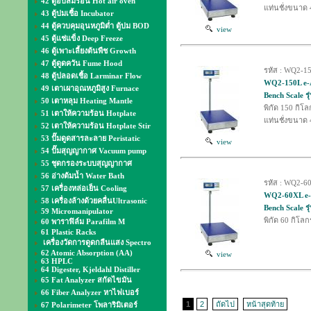
42 ตู้อบลมร้อน Hot air oven
แท่นชั่งขนาด 
43 ตู้บ่มเชื้อ Incubator
44 ตู้ควบคุมอุนหภูมิต่ำ ตู้บ่ม BOD
view
45 ตู้แช่แข็ง Deep Freeze
46 ตู้เพาะเลี้ยงต้นพืช Growth
47 ตู้ดูดควัน Fume Hood
รหัส : WQ2-1
48 ตู้ปลอดเชื้อ Larminar Flow
WQ2-150L e-Ac
49 เตาเผาอุณหภูมิสูง Furnace
Bench Scale ร
50 เตาหลุม Heating Mantle
พิกัด 150 กิโล
51 เตาให้ความร้อน Hotplate
แท่นชั่งขนาด 
52 เตาให้ความร้อน Hotplate Stir
53 ปั๊มดูดสารละลาย Peristatic
view
54 ปั๊มสุญญากาศ Vacuum pump
55 ชุดกรองระบบสุญญากาศ
56 อ่างต้มน้ำ Water Bath
รหัส : WQ2-6
57 เครื่องหล่อเย็น Cooling
WQ2-60XL e-Ac
58 เครื่องล้างด้วยคลื่นUltrasonic
Bench Scale ร
59 Micromanipulator
พิกัด 60 กิโล
60 พาราฟิล์ม Parafilm M
61 Plastic Racks
เครื่องวัดการดูดกลืนแสง Spectro
62 Atomic Absorption (AA)
view
63 HPLC
64 Digester, Kjeldahl Distiller
65 Fat Analyzer สกัดไขมัน
66 Fiber Analyzer หาไฟเบอร์
1
2
ถัดไป
หน้าสุดท้าย
67 Polarimeter โพลาริมิเตอร์