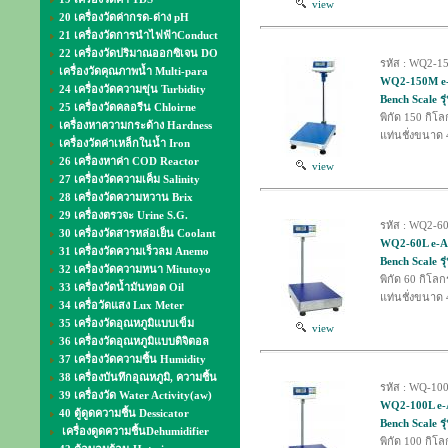
view
20 เครื่องวัดค่ากรด-ด่าง pH
21 เครื่องวัดการนำไฟฟ้าConduct
22 เครื่องวัดปริมาณออกซิเจน DO
รหัส : WQ2-1
เครื่องวัดคุณภาพน้ำ Multi-para
WQ2-150M e-Ac
24 เครื่องวัดความขุ่น Turbidity
Bench Scale ร
25 เครื่องวัดคลอรีน Chloirne
พิกัด 150 กิโล
เครื่องหาความกระด้าง Hardness
แท่นชั่งขนาด 
เครื่องวัดค่าเหล็กในน้ำ Iron
26 เครื่องหาค่า COD Reactor
view
27 เครื่องวัดความเค็ม Salinity
28 เครื่องวัดความหวาน Brix
29 เครื่องตรวจะ Urine S.G.
รหัส : WQ2-6
30 เครื่องวัดสารหล่อเย็น Coolant
WQ2-60L e-Acc
31 เครื่องวัดความเร็วลม Anemo
Bench Scale ร
32 เครื่องวัดความหนา Mitutoyo
พิกัด 60 กิโลก
33 เครื่องวัดน้ำมันทอด Oil
แท่นชั่งขนาด 
34 เครื่อวัดแสง Lux Meter
35 เครื่องวัดอุณหภูมิแบบเข็ม
view
36 เครื่องวัดอุณหภูมิแบบดิจิตอล
37 เครื่องวัดความชื้น Humidity
38 เครื่องบันทึกอุณหภูมิ, ความชื้น
รหัส : WQ-10
39 เครื่องวัด Water Activity(aw)
WQ2-100L e-Ac
40 ตู้ดูดความชื้น Dessicator
Bench Scale ร
เครื่องดูดความชื้นDehumidifier
พิกัด 100 กิโล