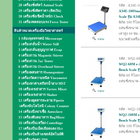
28 เครื่องชั่งสัตว์ Animal Scale
รหัส : A34E-1
29 เครื่องชั่งคิดราคา (คิดเงิน)
A34E-100Small
30 เครื่องชั่งเช็คน้ำหนัก Check
Scale รุ่น A34
31 เครื่องทดสอบแรง Force Tester
พิกัด 100 กิโล
แท่นชั่งขนาด
สินค้าหมวดเครื่องมือวิทยาศาสตร์
เสาสูง 44 ซม. 
1 กล้องจุลทรรศน์ Microscope
view
ขนาดตัวเครื่
2 เครื่องกลั่นน้ำ Water Still
3 เครื่องกลั่นสุญญากาศ Evap
4 เครื่องกวน Magnetic Stirrer
รหัส : WQ2-6
5 เครื่องกวน Jar Tester
WQ2-60M e-Acc
6 เครื่องกวน Overhead Stirrer
Bench Scale ร
7 เครื่องผสมสาร Homogenizer
พิกัด 60 กิโลก
8 เครื่องวัดความหนืด Viscometer
แท่นชั่งขนาด 
9 เครื่องหาค่าเสถียรน้ำยาง MST
10 เครื่องเขย่าสาร Vortex Mixer
view
11 เครื่องเขย่าสาร Shaker
12 เครื่องดูดสารละลาย Pipette
เครื่องนับโคโลนี Colony Counter
รหัส : WQ2-1
14 เครื่องนึ่งฆ่าเชื้อ Autoclave
WQ2-100M e-Ac
15 เครื่องตีบดอาหาร BagMixer
Bench Scale ร
16 เครื่องปั่นเหวี่ยง Centrifuge
พิกัด 100 กิโล
17 เครื่องปั่นเม็ดเลือดแดง Hct
แท่นชั่งขนาด 
18 เครื่องปั่นล้างเซลล์อัตโนมัติ
19 เครื่องวัดค่า TDS