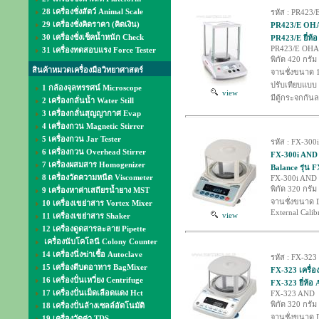
28 เครื่องชั่งสัตว์ Animal Scale
รหัส : PR423/
29 เครื่องชั่งคิดราคา (คิดเงิน)
PR423/E OHAUS
30 เครื่องชั่งเช็คน้ำหนัก Check
PR423/E ยี่ห
PR423/E OH
31 เครื่องทดสอบแรง Force Tester
พิกัด 420 กรัม
สินค้าหมวดเครื่องมือวิทยาศาสตร์
จานชั่งขนาด 
ปรับเทียบแบบ 
1 กล้องจุลทรรศน์ Microscope
view
มีตู้กระจกกัน
2 เครื่องกลั่นน้ำ Water Still
3 เครื่องกลั่นสุญญากาศ Evap
4 เครื่องกวน Magnetic Stirrer
5 เครื่องกวน Jar Tester
รหัส : FX-300i
6 เครื่องกวน Overhead Stirrer
FX-300i AND เ
7 เครื่องผสมสาร Homogenizer
Balance รุ่น F
8 เครื่องวัดความหนืด Viscometer
FX-300i AND
พิกัด 320 กรัม
9 เครื่องหาค่าเสถียรน้ำยาง MST
จานชั่งขนาด D
10 เครื่องเขย่าสาร Vortex Mixer
External Calib
view
11 เครื่องเขย่าสาร Shaker
12 เครื่องดูดสารละลาย Pipette
เครื่องนับโคโลนี Colony Counter
14 เครื่องนึ่งฆ่าเชื้อ Autoclave
รหัส : FX-323
15 เครื่องตีบดอาหาร BagMixer
FX-323 เครื่อง
16 เครื่องปั่นเหวี่ยง Centrifuge
FX-323 ยี่ห้อ
17 เครื่องปั่นเม็ดเลือดแดง Hct
FX-323 AND
พิกัด 320 กรัม
18 เครื่องปั่นล้างเซลล์อัตโนมัติ
จานชั่งขนาด D
19 เครื่องวัดค่า TDS