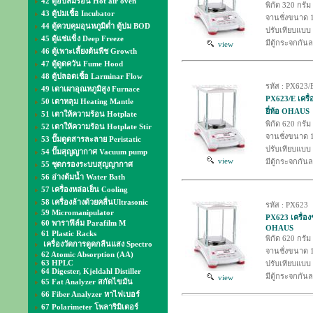
42 ตู้อบลมร้อน Hot air oven
พิกัด 320 กรัม
43 ตู้บ่มเชื้อ Incubator
จานชั่งขนาด 
44 ตู้ควบคุมอุนหภูมิต่ำ ตู้บ่ม BOD
ปรับเทียบแบบ I
45 ตู้แช่แข็ง Deep Freeze
มีตู้กระจกกัน
view
46 ตู้เพาะเลี้ยงต้นพืช Growth
47 ตู้ดูดควัน Fume Hood
48 ตู้ปลอดเชื้อ Larminar Flow
รหัส : PX623/
49 เตาเผาอุณหภูมิสูง Furnace
PX623/E เครื่
50 เตาหลุม Heating Mantle
ยี่ห้อ OHAUS
51 เตาให้ความร้อน Hotplate
พิกัด 620 กรัม
52 เตาให้ความร้อน Hotplate Stir
จานชั่งขนาด 
53 ปั๊มดูดสารละลาย Peristatic
ปรับเทียบแบบ 
54 ปั๊มสุญญากาศ Vacuum pump
view
มีตู้กระจกกัน
55 ชุดกรองระบบสุญญากาศ
56 อ่างต้มน้ำ Water Bath
57 เครื่องหล่อเย็น Cooling
58 เครื่องล้างด้วยคลื่นUltrasonic
รหัส : PX623
59 Micromanipulator
PX623 เครื่องช
60 พาราฟิล์ม Parafilm M
OHAUS
61 Plastic Racks
พิกัด 620 กรัม
เครื่องวัดการดูดกลืนแสง Spectro
จานชั่งขนาด 
62 Atomic Absorption (AA)
63 HPLC
ปรับเทียบแบบ I
64 Digester, Kjeldahl Distiller
มีตู้กระจกกัน
view
65 Fat Analyzer สกัดไขมัน
66 Fiber Analyzer หาไฟเบอร์
67 Polarimeter โพลาริมิเตอร์