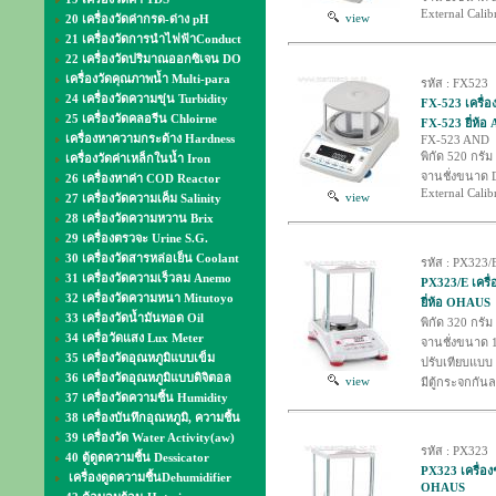
External Calib
view
20 เครื่องวัดค่ากรด-ด่าง pH
21 เครื่องวัดการนำไฟฟ้าConduct
22 เครื่องวัดปริมาณออกซิเจน DO
เครื่องวัดคุณภาพน้ำ Multi-para
รหัส : FX523
24 เครื่องวัดความขุ่น Turbidity
FX-523 เครื่อง
25 เครื่องวัดคลอรีน Chloirne
FX-523 ยี่ห้อ
เครื่องหาความกระด้าง Hardness
FX-523 AND
พิกัด 520 กรัม
เครื่องวัดค่าเหล็กในน้ำ Iron
จานชั่งขนาด D
26 เครื่องหาค่า COD Reactor
External Calib
view
27 เครื่องวัดความเค็ม Salinity
28 เครื่องวัดความหวาน Brix
29 เครื่องตรวจะ Urine S.G.
30 เครื่องวัดสารหล่อเย็น Coolant
รหัส : PX323/
31 เครื่องวัดความเร็วลม Anemo
PX323/E เครื่
32 เครื่องวัดความหนา Mitutoyo
ยี่ห้อ OHAUS
33 เครื่องวัดน้ำมันทอด Oil
พิกัด 320 กรัม
34 เครื่อวัดแสง Lux Meter
จานชั่งขนาด 
35 เครื่องวัดอุณหภูมิแบบเข็ม
ปรับเทียบแบบ 
36 เครื่องวัดอุณหภูมิแบบดิจิตอล
view
มีตู้กระจกกัน
37 เครื่องวัดความชื้น Humidity
38 เครื่องบันทึกอุณหภูมิ, ความชื้น
39 เครื่องวัด Water Activity(aw)
รหัส : PX323
40 ตู้ดูดความชื้น Dessicator
PX323 เครื่องช
เครื่องดูดความชื้นDehumidifier
OHAUS