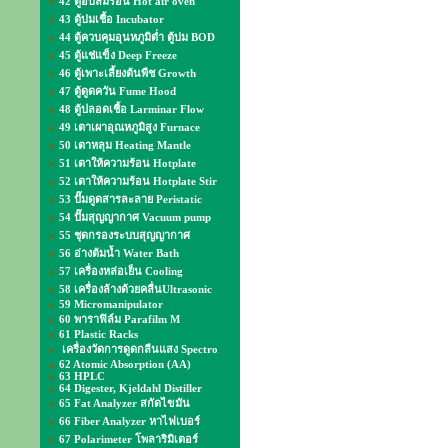
42 ตู้อบลมร้อน Hot air oven
43 ตู้บ่มเชื้อ Incubator
44 ตู้ควบคุมอุนหภูมิต่ำ ตู้บ่ม BOD
45 ตู้แช่แข็ง Deep Freeze
46 ตู้เพาะเลี้ยงต้นพืช Growth
47 ตู้ดูดควัน Fume Hood
48 ตู้ปลอดเชื้อ Larminar Flow
49 เตาเผาอุณหภูมิสูง Furnace
50 เตาหลุม Heating Mantle
51 เตาให้ความร้อน Hotplate
52 เตาให้ความร้อน Hotplate Stir
53 ปั๊มดูดสารละลาย Peristatic
54 ปั๊มสุญญากาศ Vacuum pump
55 ชุดกรองระบบสุญญากาศ
56 อ่างต้มน้ำ Water Bath
57 เครื่องหล่อเย็น Cooling
58 เครื่องล้างด้วยคลื่นUltrasonic
59 Micromanipulator
60 พาราฟิล์ม Parafilm M
61 Plastic Racks
เครื่องวัดการดูดกลืนแสง Spectro
62 Atomic Absorption (AA)
63 HPLC
64 Digester, Kjeldahl Distiller
65 Fat Analyzer สกัดไขมัน
66 Fiber Analyzer หาไฟเบอร์
67 Polarimeter โพลาริมิเตอร์