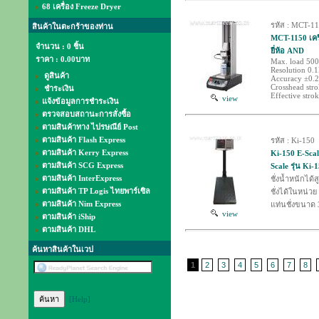
68 เครื่อง Freeze Dryer
รหัส : MCT-1
สินค้าในตะกร้าของท่าน
MCT-1150 เคร
จำนวน : 0 ชิ้น
ยี่ห้อ AND
ราคา :
0.00บาท
Max. load 50
Resolution 0.
ดูสินค้า
Accuracy ±0.2
Crosshead str
ชำระเงิน
Effective str
view
แจ้งข้อมูลการชำระเงิน
ตรวจสอบสถานะการสั่งซื้อ
ตามสินค้าทาง ไปรษณีย์ Post
ตามสินค้า Flash Express
รหัส : Ki-150
ตามสินค้า Kerry Express
Ki-150 E-Scal
ตามสินค้า SCG Express
Scale รุ่น Ki-1
ตามสินค้า InterExpress
ชั่งน้ำหนักได้
ตามสินค้า TP Logis ไทยพาร์เซิล
ชั่งได้ในหน่วย
ตามสินค้า Nim Express
แท่นชั่งขนาด 
view
ตามสินค้า iShip
ตามสินค้า DHL
ค้นหาสินค้าในเวป
1
2
3
4
5
6
7
8
[Help]