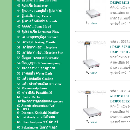
42 ตู้อบลมร้อน Hot air oven
D33P60B1L2 (
43 ตู้บ่มเชื้อ Incubator
พิกัดน้ำหนัก 6
44 ตู้ควบคุมอุนหภูมิต่ำ ตู้บ่ม BOD
ค่าละเอียด 10
45 ตู้แช่แข็ง Deep Freeze
ฝาครอบแท่นชั
46 ตู้เพาะเลี้ยงต้นพืช Growth
view
ชุดรับน้ำหนัก
47 ตู้ดูดควัน Fume Hood
48 ตู้ปลอดเชื้อ Larminar Flow
49 เตาเผาอุณหภูมิสูง Furnace
รหัส : i-D33
50 เตาหลุม Heating Mantle
i-D33P150B1L2
51 เตาให้ความร้อน Hotplate
D33P150B1L2 
52 เตาให้ความร้อน Hotplate Stir
พิกัดน้ำหนัก 1
53 ปั๊มดูดสารละลาย Peristatic
ค่าละเอียด 10
54 ปั๊มสุญญากาศ Vacuum pump
ฝาครอบแท่นชั
55 ชุดกรองระบบสุญญากาศ
view
ชุดรับน้ำหนัก
56 อ่างต้มน้ำ Water Bath
57 เครื่องหล่อเย็น Cooling
58 เครื่องล้างด้วยคลื่นUltrasonic
59 Micromanipulator
รหัส : i-D33
60 พาราฟิล์ม Parafilm M
i-D33P300B1X2
61 Plastic Racks
เครื่องวัดการดูดกลืนแสง Spectro
D33P300B1X2 
62 Atomic Absorption (AA)
พิกัดน้ำหนัก 3
63 HPLC
ค่าละเอียด 50
64 Digester, Kjeldahl Distiller
65 Fat Analyzer สกัดไขมัน
ฝาครอบแท่นชั
view
66 Fiber Analyzer หาไฟเบอร์
ชุดรับน้ำหนัก
67 Polarimeter โพลาริมิเตอร์