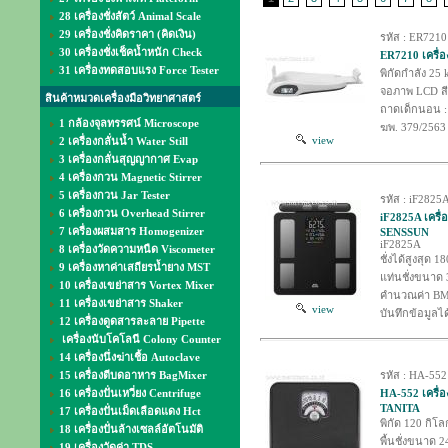
28 เครื่องชั่งสัตว์ Animal Scale
29 เครื่องชั่งคิดราคา (คิดเงิน)
รหัส : ER7210
30 เครื่องชั่งเช็คน้ำหนัก Check
ER7210 เครื่อ
31 เครื่องทดสอบแรง Force Tester
พิกัดกำลัง 25
จอภาพ LCD สีด
สินค้าหมวดเครื่องมือวิทยาศาสตร์
ถาดเด็กนอน :
1 กล้องจุลทรรศน์ Microscope
ฆพ. 379/2563
view
2 เครื่องกลั่นน้ำ Water Still
3 เครื่องกลั่นสุญญากาศ Evap
4 เครื่องกวน Magnetic Stirrer
5 เครื่องกวน Jar Tester
รหัส : iF2825
6 เครื่องกวน Overhead Stirrer
iF2825A เครื่อ
7 เครื่องผสมสาร Homogenizer
SENSSUN
iF2825A
8 เครื่องวัดความหนืด Viscometer
ชั่งได้สูงสุด 
9 เครื่องหาค่าเสถียรน้ำยาง MST
แท่นชั่งขนาด 
10 เครื่องเขย่าสาร Vortex Mixer
คำนวณค่า BMI
11 เครื่องเขย่าสาร Shaker
view
บันทึกข้อมูลไ
12 เครื่องดูดสารละลาย Pipette
เครื่องนับโคโลนี Colony Counter
14 เครื่องนึ่งฆ่าเชื้อ Autoclave
15 เครื่องตีบดอาหาร BagMixer
รหัส : HA-552
16 เครื่องปั่นเหวี่ยง Centrifuge
HA-552 เครื่อง
TANITA
17 เครื่องปั่นเม็ดเลือดแดง Hct
พิกัด 120 กิโล
18 เครื่องปั่นล้างเซลล์อัตโนมัติ
พื้นชั่งขนาด 
19 เครื่องวัดค่า TDS