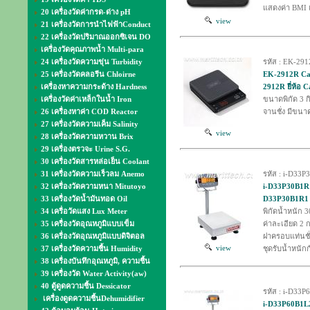
แสดงค่า BMI 
20 เครื่องวัดค่ากรด-ด่าง pH
view
21 เครื่องวัดการนำไฟฟ้าConduct
22 เครื่องวัดปริมาณออกซิเจน DO
เครื่องวัดคุณภาพน้ำ Multi-para
24 เครื่องวัดความขุ่น Turbidity
รหัส : EK-29
25 เครื่องวัดคลอรีน Chloirne
EK-2912R Camr
เครื่องหาความกระด้าง Hardness
2912R ยี่ห้อ 
เครื่องวัดค่าเหล็กในน้ำ Iron
ขนาดพิกัด 3 กิ
26 เครื่องหาค่า COD Reactor
จานชั่ง มีขนา
27 เครื่องวัดความเค็ม Salinity
view
28 เครื่องวัดความหวาน Brix
29 เครื่องตรวจะ Urine S.G.
30 เครื่องวัดสารหล่อเย็น Coolant
31 เครื่องวัดความเร็วลม Anemo
รหัส : i-D33
32 เครื่องวัดความหนา Mitutoyo
i-D33P30B1R1 
33 เครื่องวัดน้ำมันทอด Oil
D33P30B1R1 (
34 เครื่อวัดแสง Lux Meter
พิกัดน้ำหนัก 3
35 เครื่องวัดอุณหภูมิแบบเข็ม
ค่าละเอียด 2 ก
36 เครื่องวัดอุณหภูมิแบบดิจิตอล
ฝาครอบแท่นชั
view
37 เครื่องวัดความชื้น Humidity
ชุดรับน้ำหนัก
38 เครื่องบันทึกอุณหภูมิ, ความชื้น
39 เครื่องวัด Water Activity(aw)
40 ตู้ดูดความชื้น Dessicator
รหัส : i-D33
เครื่องดูดความชื้นDehumidifier
i-D33P60B1L2 