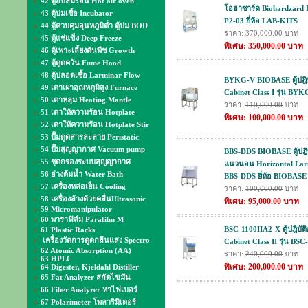
42 ตู้อบลมร้อน Hot air oven
โอฮาซาร์ด Biohardzard L
43 ตู้บ่มเชื้อ Incubator
P2-03 ยี่ห้อ LAB-KITS
44 ตู้ควบคุมอุนหภูมิต่ำ ตู้บ่ม BOD
ราคา:
370,000.00
บาท
45 ตู้แช่แข็ง Deep Freeze
พิเศษ: 350,000.00 บาท
46 ตู้เพาะเลี้ยงต้นพืช Growth
47 ตู้ดูดควัน Fume Hood
48 ตู้ปลอดเชื้อ Larminar Flow
BYKG-V BIOBASE ตู้ปฎิบั
49 เตาเผาอุณหภูมิสูง Furnace
Cabinet Class I รุ่น BYK
50 เตาหลุม Heating Mantle
ราคา:
110,000.00
บาท
51 เตาให้ความร้อน Hotplate
พิเศษ: 100,000.00 บาท
52 เตาให้ความร้อน Hotplate Stir
53 ปั๊มดูดสารละลาย Peristatic
54 ปั๊มสุญญากาศ Vacuum pump
BBS-DDS BIOBASE ตู้ปฎิ
55 ชุดกรองระบบสุญญากาศ
แนวนอน Horizontal Larmi
56 อ่างต้มน้ำ Water Bath
BBS-DDS ยี่ห้อ BIOBASE
57 เครื่องหล่อเย็น Cooling
ราคา:
100,000.00
บาท
58 เครื่องล้างด้วยคลื่นUltrasonic
พิเศษ: 95,000.00 บาท
59 Micromanipulator
60 พาราฟิล์ม Parafilm M
BSC-1100IIA2-X ตู้ปฎิบัต
61 Plastic Racks
เครื่องวัดการดูดกลืนแสง Spectro
Cabinet Class II รุ่น BS
62 Atomic Absorption (AA)
ราคา:
240,000.00
บาท
63 HPLC
พิเศษ: 200,000.00 บาท
64 Digester, Kjeldahl Distiller
65 Fat Analyzer สกัดไขมัน
66 Fiber Analyzer หาไฟเบอร์
67 Polarimeter โพลาริมิเตอร์