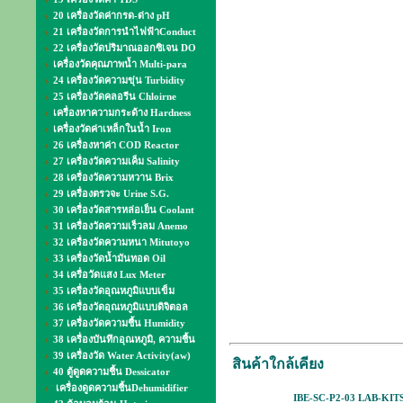
20 เครื่องวัดค่ากรด-ด่าง pH
21 เครื่องวัดการนำไฟฟ้าConduct
22 เครื่องวัดปริมาณออกซิเจน DO
เครื่องวัดคุณภาพน้ำ Multi-para
24 เครื่องวัดความขุ่น Turbidity
25 เครื่องวัดคลอรีน Chloirne
เครื่องหาความกระด้าง Hardness
เครื่องวัดค่าเหล็กในน้ำ Iron
26 เครื่องหาค่า COD Reactor
27 เครื่องวัดความเค็ม Salinity
28 เครื่องวัดความหวาน Brix
29 เครื่องตรวจะ Urine S.G.
30 เครื่องวัดสารหล่อเย็น Coolant
31 เครื่องวัดความเร็วลม Anemo
32 เครื่องวัดความหนา Mitutoyo
33 เครื่องวัดน้ำมันทอด Oil
34 เครื่อวัดแสง Lux Meter
35 เครื่องวัดอุณหภูมิแบบเข็ม
36 เครื่องวัดอุณหภูมิแบบดิจิตอล
37 เครื่องวัดความชื้น Humidity
38 เครื่องบันทึกอุณหภูมิ, ความชื้น
39 เครื่องวัด Water Activity(aw)
สินค้าใกล้เคียง
40 ตู้ดูดความชื้น Dessicator
เครื่องดูดความชื้นDehumidifier
IBE-SC-P2-03 LAB-KITS 