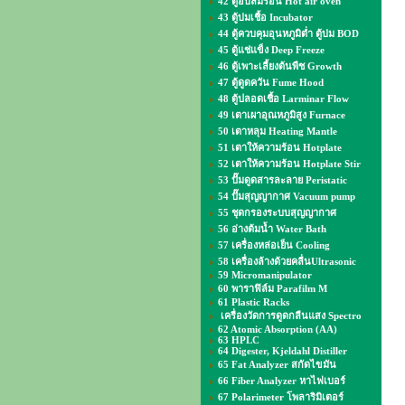
42 ตู้อบลมร้อน Hot air oven
43 ตู้บ่มเชื้อ Incubator
44 ตู้ควบคุมอุนหภูมิต่ำ ตู้บ่ม BOD
45 ตู้แช่แข็ง Deep Freeze
46 ตู้เพาะเลี้ยงต้นพืช Growth
47 ตู้ดูดควัน Fume Hood
48 ตู้ปลอดเชื้อ Larminar Flow
49 เตาเผาอุณหภูมิสูง Furnace
50 เตาหลุม Heating Mantle
51 เตาให้ความร้อน Hotplate
52 เตาให้ความร้อน Hotplate Stir
53 ปั๊มดูดสารละลาย Peristatic
54 ปั๊มสุญญากาศ Vacuum pump
55 ชุดกรองระบบสุญญากาศ
56 อ่างต้มน้ำ Water Bath
57 เครื่องหล่อเย็น Cooling
58 เครื่องล้างด้วยคลื่นUltrasonic
59 Micromanipulator
60 พาราฟิล์ม Parafilm M
61 Plastic Racks
เครื่องวัดการดูดกลืนแสง Spectro
62 Atomic Absorption (AA)
63 HPLC
64 Digester, Kjeldahl Distiller
65 Fat Analyzer สกัดไขมัน
66 Fiber Analyzer หาไฟเบอร์
67 Polarimeter โพลาริมิเตอร์