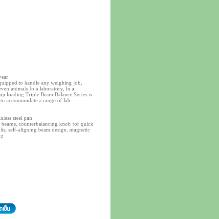
year
uipped to handle any weighing job,
ven animals In a laboratory, In a
top loading Triple Beam Balance Series is
y to accommodate a range of lab
nless steel pan
d beams, counterbalancing knob for quick
ults, self-aligning beam design, magnetic
ng