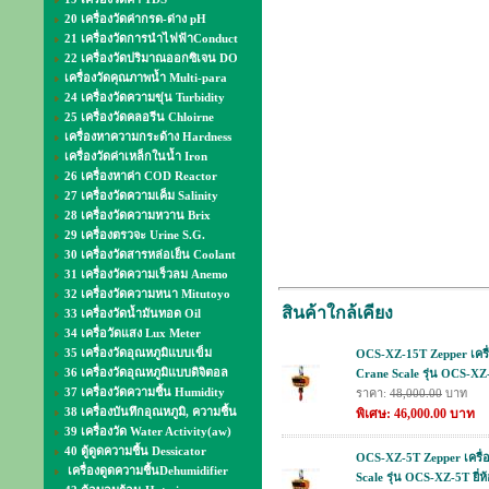
20 เครื่องวัดค่ากรด-ด่าง pH
21 เครื่องวัดการนำไฟฟ้าConduct
22 เครื่องวัดปริมาณออกซิเจน DO
เครื่องวัดคุณภาพน้ำ Multi-para
24 เครื่องวัดความขุ่น Turbidity
25 เครื่องวัดคลอรีน Chloirne
เครื่องหาความกระด้าง Hardness
เครื่องวัดค่าเหล็กในน้ำ Iron
26 เครื่องหาค่า COD Reactor
27 เครื่องวัดความเค็ม Salinity
28 เครื่องวัดความหวาน Brix
29 เครื่องตรวจะ Urine S.G.
30 เครื่องวัดสารหล่อเย็น Coolant
31 เครื่องวัดความเร็วลม Anemo
32 เครื่องวัดความหนา Mitutoyo
สินค้าใกล้เคียง
33 เครื่องวัดน้ำมันทอด Oil
34 เครื่อวัดแสง Lux Meter
35 เครื่องวัดอุณหภูมิแบบเข็ม
OCS-XZ-15T Zepper เครื่
36 เครื่องวัดอุณหภูมิแบบดิจิตอล
Crane Scale รุ่น OCS-XZ-
37 เครื่องวัดความชื้น Humidity
ราคา:
48,000.00
บาท
38 เครื่องบันทึกอุณหภูมิ, ความชื้น
พิเศษ: 46,000.00 บาท
39 เครื่องวัด Water Activity(aw)
40 ตู้ดูดความชื้น Dessicator
OCS-XZ-5T Zepper เครื่อ
เครื่องดูดความชื้นDehumidifier
Scale รุ่น OCS-XZ-5T ยี่ห