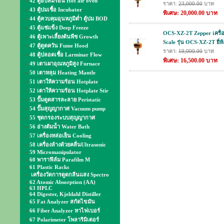
42 ตู้อบลมร้อน Hot air oven
ราคา:
23,000.00
บาท
43 ตู้บ่มเชื้อ Incubator
พิเศษ: 20,000.00 บาท
44 ตู้ควบคุมอุนหภูมิต่ำ ตู้บ่ม BOD
45 ตู้แช่แข็ง Deep Freeze
OCS-XZ-2T Zepper เครื่อ
46 ตู้เพาะเลี้ยงต้นพืช Growth
Scale รุ่น OCS-XZ-2T ยี่ห
47 ตู้ดูดควัน Fume Hood
ราคา:
19,000.00
บาท
48 ตู้ปลอดเชื้อ Larminar Flow
พิเศษ: 16,500.00 บาท
49 เตาเผาอุณหภูมิสูง Furnace
50 เตาหลุม Heating Mantle
51 เตาให้ความร้อน Hotplate
52 เตาให้ความร้อน Hotplate Stir
53 ปั๊มดูดสารละลาย Peristatic
54 ปั๊มสุญญากาศ Vacuum pump
55 ชุดกรองระบบสุญญากาศ
56 อ่างต้มน้ำ Water Bath
57 เครื่องหล่อเย็น Cooling
58 เครื่องล้างด้วยคลื่นUltrasonic
59 Micromanipulator
60 พาราฟิล์ม Parafilm M
61 Plastic Racks
เครื่องวัดการดูดกลืนแสง Spectro
62 Atomic Absorption (AA)
63 HPLC
64 Digester, Kjeldahl Distiller
65 Fat Analyzer สกัดไขมัน
66 Fiber Analyzer หาไฟเบอร์
67 Polarimeter โพลาริมิเตอร์