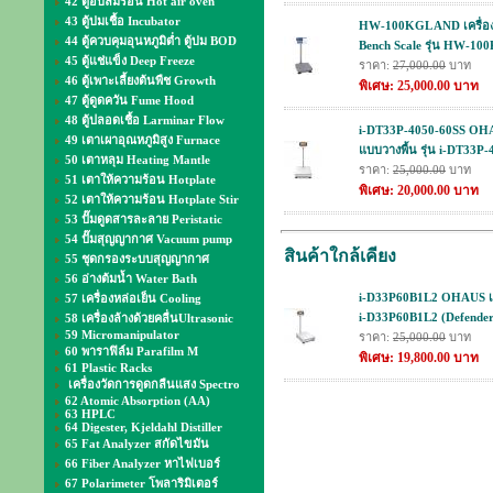
42 ตู้อบลมร้อน Hot air oven
43 ตู้บ่มเชื้อ Incubator
HW-100KGL AND เครื่องชั
44 ตู้ควบคุมอุนหภูมิต่ำ ตู้บ่ม BOD
Bench Scale รุ่น HW-100
45 ตู้แช่แข็ง Deep Freeze
ราคา:
27,000.00
บาท
46 ตู้เพาะเลี้ยงต้นพืช Growth
พิเศษ: 25,000.00 บาท
47 ตู้ดูดควัน Fume Hood
48 ตู้ปลอดเชื้อ Larminar Flow
i-DT33P-4050-60SS OHAU
49 เตาเผาอุณหภูมิสูง Furnace
แบบวางพื้น รุ่น i-DT33P
50 เตาหลุม Heating Mantle
ราคา:
25,000.00
บาท
51 เตาให้ความร้อน Hotplate
พิเศษ: 20,000.00 บาท
52 เตาให้ความร้อน Hotplate Stir
53 ปั๊มดูดสารละลาย Peristatic
54 ปั๊มสุญญากาศ Vacuum pump
สินค้าใกล้เคียง
55 ชุดกรองระบบสุญญากาศ
56 อ่างต้มน้ำ Water Bath
i-D33P60B1L2 OHAUS เครื่
57 เครื่องหล่อเย็น Cooling
i-D33P60B1L2 (Defender
58 เครื่องล้างด้วยคลื่นUltrasonic
59 Micromanipulator
ราคา:
25,000.00
บาท
60 พาราฟิล์ม Parafilm M
พิเศษ: 19,800.00 บาท
61 Plastic Racks
เครื่องวัดการดูดกลืนแสง Spectro
62 Atomic Absorption (AA)
63 HPLC
64 Digester, Kjeldahl Distiller
65 Fat Analyzer สกัดไขมัน
66 Fiber Analyzer หาไฟเบอร์
67 Polarimeter โพลาริมิเตอร์