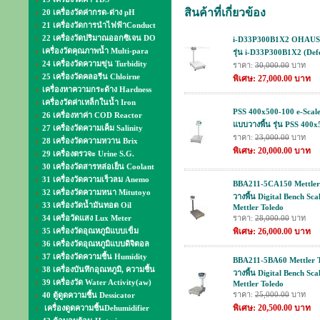
สินค้าที่เกี่ยวข้อง
20 เครื่องวัดค่ากรด-ด่าง pH
21 เครื่องวัดการนำไฟฟ้าConduct
22 เครื่องวัดปริมาณออกซิเจน DO
i-D33P300B1X2 OHAUS เคร
เครื่องวัดคุณภาพน้ำ Multi-para
รุ่น i-D33P300B1X2 (Def
24 เครื่องวัดความขุ่น Turbidity
ราคา:
30,000.00
บาท
25 เครื่องวัดคลอรีน Chloirne
พิเศษ: 27,000.00 บาท
เครื่องหาความกระด้าง Hardness
เครื่องวัดค่าเหล็กในน้ำ Iron
PSS 400x500-100 e-Scale 
26 เครื่องหาค่า COD Reactor
แบบวางพื้น รุ่น PSS 400x5
27 เครื่องวัดความเค็ม Salinity
ราคา:
23,000.00
บาท
28 เครื่องวัดความหวาน Brix
พิเศษ: 20,000.00 บาท
29 เครื่องตรวจะ Urine S.G.
30 เครื่องวัดสารหล่อเย็น Coolant
31 เครื่องวัดความเร็วลม Anemo
BBA211-5CA150 Mettler To
32 เครื่องวัดความหนา Mitutoyo
วางพื้น Digital Bench Sca
33 เครื่องวัดน้ำมันทอด Oil
Mettler Toledo
34 เครื่อวัดแสง Lux Meter
ราคา:
28,000.00
บาท
35 เครื่องวัดอุณหภูมิแบบเข็ม
พิเศษ: 26,000.00 บาท
36 เครื่องวัดอุณหภูมิแบบดิจิตอล
37 เครื่องวัดความชื้น Humidity
BBA211-5BA60 Mettler Tol
38 เครื่องบันทึกอุณหภูมิ, ความชื้น
วางพื้น Digital Bench Sca
39 เครื่องวัด Water Activity(aw)
Mettler Toledo
ราคา:
25,000.00
บาท
40 ตู้ดูดความชื้น Dessicator
พิเศษ: 20,500.00 บาท
เครื่องดูดความชื้นDehumidifier