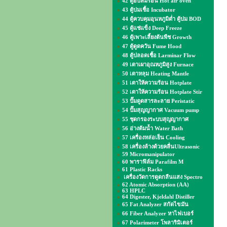
42 ตู้อบลมร้อน Hot air oven
43 ตู้บ่มเชื้อ Incubator
44 ตู้ควบคุมอุนหภูมิต่ำ ตู้บ่ม BOD
45 ตู้แช่แข็ง Deep Freeze
46 ตู้เพาะเลี้ยงต้นพืช Growth
47 ตู้ดูดควัน Fume Hood
48 ตู้ปลอดเชื้อ Larminar Flow
49 เตาเผาอุณหภูมิสูง Furnace
50 เตาหลุม Heating Mantle
51 เตาให้ความร้อน Hotplate
52 เตาให้ความร้อน Hotplate Stir
53 ปั๊มดูดสารละลาย Peristatic
54 ปั๊มสุญญากาศ Vacuum pump
55 ชุดกรองระบบสุญญากาศ
56 อ่างต้มน้ำ Water Bath
57 เครื่องหล่อเย็น Cooling
58 เครื่องล้างด้วยคลื่นUltrasonic
59 Micromanipulator
60 พาราฟิล์ม Parafilm M
61 Plastic Racks
เครื่องวัดการดูดกลืนแสง Spectro
62 Atomic Absorption (AA)
63 HPLC
64 Digester, Kjeldahl Distiller
65 Fat Analyzer สกัดไขมัน
66 Fiber Analyzer หาไฟเบอร์
67 Polarimeter โพลาริมิเตอร์