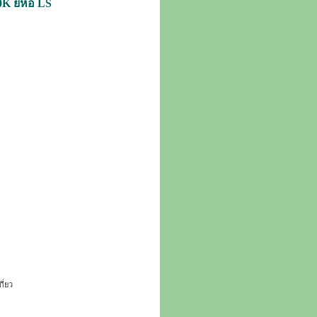
K ยี่ห้อ LS
ี่ยว