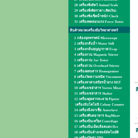
28 เครื่องชั่งสัตว์ Animal Scale
29 เครื่องชั่งคิดราคา (คิดเงิน)
30 เครื่องชั่งเช็คน้ำหนัก Check
31 เครื่องทดสอบแรง Force Tester
สินค้าหมวดเครื่องมือวิทยาศาสตร์
1 กล้องจุลทรรศน์ Microscope
2 เครื่องกลั่นน้ำ Water Still
3 เครื่องกลั่นสุญญากาศ Evap
4 เครื่องกวน Magnetic Stirrer
5 เครื่องกวน Jar Tester
6 เครื่องกวน Overhead Stirrer
7 เครื่องผสมสาร Homogenizer
8 เครื่องวัดความหนืด Viscometer
9 เครื่องหาค่าเสถียรน้ำยาง MST
10 เครื่องเขย่าสาร Vortex Mixer
ส
11 เครื่องเขย่าสาร Shaker
12 เครื่องดูดสารละลาย Pipette
เครื่องนับโคโลนี Colony Counter
14 เครื่องนึ่งฆ่าเชื้อ Autoclave
15 เครื่องตีบดอาหาร BagMixer
16 เครื่องปั่นเหวี่ยง Centrifuge
17 เครื่องปั่นเม็ดเลือดแดง Hct
ส
18 เครื่องปั่นล้างเซลล์อัตโนมัติ
19 เครื่องวัดค่า TDS