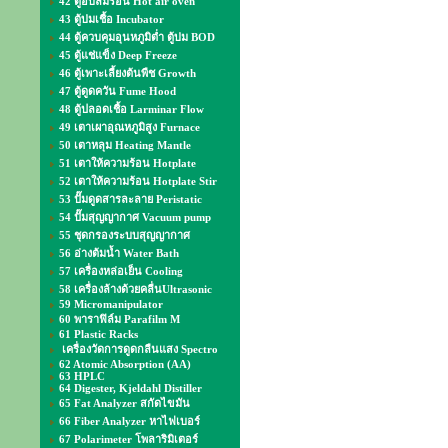
42 ตู้อบลมร้อน Hot air oven
43 ตู้บ่มเชื้อ Incubator
44 ตู้ควบคุมอุนหภูมิต่ำ ตู้บ่ม BOD
45 ตู้แช่แข็ง Deep Freeze
46 ตู้เพาะเลี้ยงต้นพืช Growth
47 ตู้ดูดควัน Fume Hood
48 ตู้ปลอดเชื้อ Larminar Flow
49 เตาเผาอุณหภูมิสูง Furnace
50 เตาหลุม Heating Mantle
51 เตาให้ความร้อน Hotplate
52 เตาให้ความร้อน Hotplate Stir
53 ปั๊มดูดสารละลาย Peristatic
54 ปั๊มสุญญากาศ Vacuum pump
55 ชุดกรองระบบสุญญากาศ
56 อ่างต้มน้ำ Water Bath
57 เครื่องหล่อเย็น Cooling
58 เครื่องล้างด้วยคลื่นUltrasonic
59 Micromanipulator
60 พาราฟิล์ม Parafilm M
61 Plastic Racks
เครื่องวัดการดูดกลืนแสง Spectro
62 Atomic Absorption (AA)
63 HPLC
64 Digester, Kjeldahl Distiller
65 Fat Analyzer สกัดไขมัน
66 Fiber Analyzer หาไฟเบอร์
67 Polarimeter โพลาริมิเตอร์