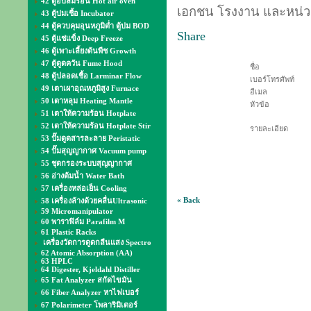
42 ตู้อบลมร้อน Hot air oven
เอกชน โรงงาน และหน่ว
43 ตู้บ่มเชื้อ Incubator
44 ตู้ควบคุมอุนหภูมิต่ำ ตู้บ่ม BOD
Share
45 ตู้แช่แข็ง Deep Freeze
46 ตู้เพาะเลี้ยงต้นพืช Growth
47 ตู้ดูดควัน Fume Hood
ชื่อ
48 ตู้ปลอดเชื้อ Larminar Flow
เบอร์โทรศัพท์
49 เตาเผาอุณหภูมิสูง Furnace
อีเมล
50 เตาหลุม Heating Mantle
หัวข้อ
51 เตาให้ความร้อน Hotplate
52 เตาให้ความร้อน Hotplate Stir
รายละเอียด
53 ปั๊มดูดสารละลาย Peristatic
54 ปั๊มสุญญากาศ Vacuum pump
55 ชุดกรองระบบสุญญากาศ
56 อ่างต้มน้ำ Water Bath
57 เครื่องหล่อเย็น Cooling
« Back
58 เครื่องล้างด้วยคลื่นUltrasonic
59 Micromanipulator
60 พาราฟิล์ม Parafilm M
61 Plastic Racks
เครื่องวัดการดูดกลืนแสง Spectro
62 Atomic Absorption (AA)
63 HPLC
64 Digester, Kjeldahl Distiller
65 Fat Analyzer สกัดไขมัน
66 Fiber Analyzer หาไฟเบอร์
67 Polarimeter โพลาริมิเตอร์