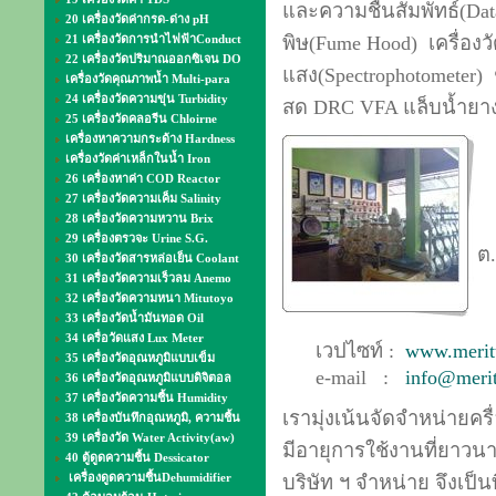
และความชื้นสัมพัทธ์(Data 
20 เครื่องวัดค่ากรด-ด่าง pH
21 เครื่องวัดการนำไฟฟ้าConduct
พิษ(Fume Hood)
เครื่องว
22 เครื่องวัดปริมาณออกซิเจน DO
แสง(Spectrophotometer)
เครื่องวัดคุณภาพน้ำ Multi-para
24 เครื่องวัดความขุ่น Turbidity
สด DRC VFA แล็บน้ำยาง
25 เครื่องวัดคลอรีน Chloirne
เครื่องหาความกระด้าง Hardness
ส
เครื่องวัดค่าเหล็กในน้ำ Iron
26 เครื่องหาค่า COD Reactor
27 เครื่องวัดความเค็ม Salinity
28 เครื่องวัดความหวาน Brix
1
29 เครื่องตรวจะ Urine S.G.
ต
30 เครื่องวัดสารหล่อเย็น Coolant
31 เครื่องวัดความเร็วลม Anemo
อ
32 เครื่องวัดความหนา Mitutoyo
33 เครื่องวัดน้ำมันทอด Oil
34 เครื่อวัดแสง Lux Meter
เวปไซท์ :
www.meritt
35 เครื่องวัดอุณหภูมิแบบเข็ม
e-mail :
info@merit
36 เครื่องวัดอุณหภูมิแบบดิจิตอล
37 เครื่องวัดความชื้น Humidity
เรามุ่งเน้นจัดจำหน่ายคร
38 เครื่องบันทึกอุณหภูมิ, ความชื้น
39 เครื่องวัด Water Activity(aw)
มีอายุการใช้งานที่ยาวนา
40 ตู้ดูดความชื้น Dessicator
เครื่องดูดความชื้นDehumidifier
บริษัท ฯ จำหน่าย จึงเป็น