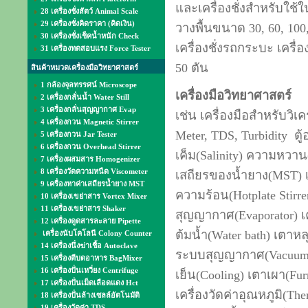
และเครื่องชั่งสำหรับใช้ใน
28 เครื่องชั่งสัตว์ Animal Scale
29 เครื่องชั่งคิดราคา (คิดเงิน)
วางพื้นขนาด 30, 60, 100,
30 เครื่องชั่งเช็คน้ำหนัก Check
เครื่องชั่งรถกระบะ เครื่
31 เครื่องทดสอบแรง Force Tester
50 ตัน
สินค้าหมวดเครื่องมือวิทยาศาสตร์
1 กล้องจุลทรรศน์ Microscope
เครื่องมือวิทยาศาสตร์
2 เครื่องกลั่นน้ำ Water Still
3 เครื่องกลั่นสุญญากาศ Evap
เช่น เครื่องมือสำหรับวิเ
4 เครื่องกวน Magnetic Stirrer
Meter, TDS, Turbidity ตู้อ
5 เครื่องกวน Jar Tester
6 เครื่องกวน Overhead Stirrer
เค็ม(Salinity) ความหวาน(
7 เครื่องผสมสาร Homogenizer
8 เครื่องวัดความหนืด Viscometer
เสถียรของน้ำยาง(MST) เ
9 เครื่องหาค่าเสถียรน้ำยาง MST
ความร้อน(Hotplate Stirre
10 เครื่องเขย่าสาร Vortex Mixer
11 เครื่องเขย่าสาร Shaker
สุญญากาศ(Evaporator) เครื
12 เครื่องดูดสารละลาย Pipette
ต้มน้ำ(Water bath) เตาหลุ
เครื่องนับโคโลนี Colony Counter
14 เครื่องนึ่งฆ่าเชื้อ Autoclave
ระบบสุญญากาศ(Vacuum p
15 เครื่องตีบดอาหาร BagMixer
16 เครื่องปั่นเหวี่ยง Centrifuge
เย็น(Cooling) เตาเผา(Furn
17 เครื่องปั่นเม็ดเลือดแดง Hct
เครื่องวัดค่าอุณหภูมิ(Th
18 เครื่องปั่นล้างเซลล์อัตโนมัติ
19 เครื่องวัดค่า TDS