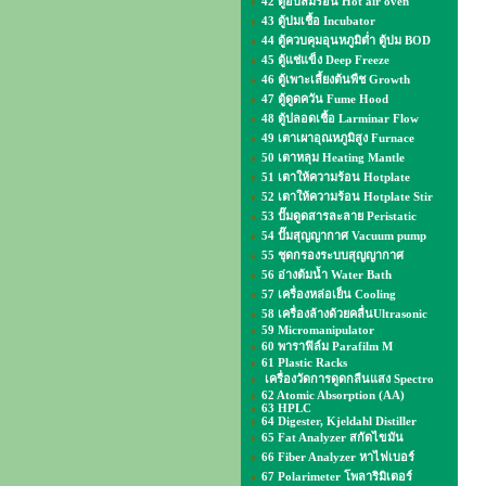
42 ตู้อบลมร้อน Hot air oven
43 ตู้บ่มเชื้อ Incubator
44 ตู้ควบคุมอุนหภูมิต่ำ ตู้บ่ม BOD
45 ตู้แช่แข็ง Deep Freeze
46 ตู้เพาะเลี้ยงต้นพืช Growth
47 ตู้ดูดควัน Fume Hood
48 ตู้ปลอดเชื้อ Larminar Flow
49 เตาเผาอุณหภูมิสูง Furnace
50 เตาหลุม Heating Mantle
51 เตาให้ความร้อน Hotplate
52 เตาให้ความร้อน Hotplate Stir
53 ปั๊มดูดสารละลาย Peristatic
54 ปั๊มสุญญากาศ Vacuum pump
55 ชุดกรองระบบสุญญากาศ
56 อ่างต้มน้ำ Water Bath
57 เครื่องหล่อเย็น Cooling
58 เครื่องล้างด้วยคลื่นUltrasonic
59 Micromanipulator
60 พาราฟิล์ม Parafilm M
61 Plastic Racks
เครื่องวัดการดูดกลืนแสง Spectro
62 Atomic Absorption (AA)
63 HPLC
64 Digester, Kjeldahl Distiller
65 Fat Analyzer สกัดไขมัน
66 Fiber Analyzer หาไฟเบอร์
67 Polarimeter โพลาริมิเตอร์