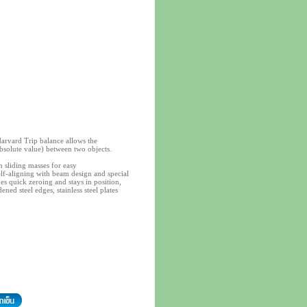
Harvard Trip balance allows the
absolute value) between two objects.
n sliding masses for easy
lf-aligning with beam design and special
s quick zeroing and stays in position,
ned steel edges, stainless steel plates